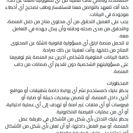
المتعمدة، وبالتالي فأنت تعفينا من أي مسؤولية ناشئة عن ذلك،
كما أنك تتعهد بالتواصل معنا للاستفسار وطلب تصحيح أي أخطاء
موجودة في البيانات.
يجب على العميل التحقق من أي محتوى متاح من خلال المنصة،
والتحقق من مدى صحته ودقته وأن يبذل جهده في التعامل
معه.
لا تتحمل منصة ارتق أي مسؤولية قانونية ناشئة عن المحتوى
المتاح من خلالها، وأنت تعفينا عن ذلك صراحة.
كافة البيانات المتوفرة لأشخاص آخرين عبر المنصة يتم توفيرها
على مسؤوليتهم الشخصية دون تقديم أي ضمانات من جانب
المنصة.
المحظورات
يحظر عليك كمستخدم نشر أي روابط خاصة بتطبيقات أو مواقع
أخرى داخل المنصة، أو تتضمن برمجيات خبيثة أو ضارة أو
فيروسات أو أي ملفات غير آمنة أو تهدف إلى أي عملية احتيالية،
أو أي من عمليات القرصنة الالكترونية.
يحظر عليك التدخل بأي شكل من الأشكال في طريقة عمل
المنصة، أو سير العمل داخلها، أو أن تعلن بأي شكل من الأشكال