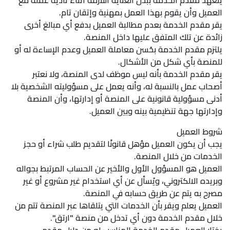
يتعهد مقدم الخدمة ببذل العناية اللازمة أثناء تأدية عمله مع
العميل وأن يقوم بهذا العمل بمهنية وإتقان تام.
يقر مقدم الخدمة بعدم مطالبة العميل بدفع أي مبالغ أخرى
زائدة عن تلك المتفق عليها داخل المنصة.
يلتزم مقدم الخدمة بحُسن معاملة العميل وعدم الإساءة له أو
للمنصة بأي شكل من الأشكال.
يقر مقدم الخدمة بأنه ليس موظف لدى المنصة، ولا نعتبر
أصحاب عمل بالنسبة له، وأنه يعمل على مسؤوليته الشخصية بلا
أدنى مسؤولية قانونية على المنصة أو إدارتها، وأن المنصة
وإدارتها جهة تنظيمية بينه وبين العميل.
شروط العميل
يجب أن يكون العميل مؤهل قانونًا لتقديم طلب شراء أو حجز
الخدمات من خلال المنصة.
العميل هو المسؤول الأول والأخير عن الحساب المرتبط بجواله
وبريده الالكتروني، ويُسأل عن أي استخدام غير مشروع أو غير
مصرح به يتم عن طريق حسابه في المنصة.
العميل يعلم ويقر بأن الخدمات التي يتلقاها عبر المنصة تتم من
خلال مقدم الخدمة دون أي تدخل من منصة "ارتق".