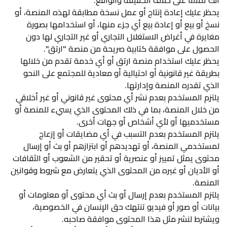
أنك تمثلنا على خلاف الحقيقة والواقع.
يحظر عليك إعادة إنتاج أو عمل نسخة مطابقة لهذه المنصة، أو
نسخ أو بيع أو إعادة بيع أي جزء منها، أو استخدامها بصورة
مغايرة في أغراض الاستغلال التجاري أو غير التجاري لها دون
الحصول على موافقة كتابية صريحة من منصة "ارتق".
يحظر عليك استخدام منصة ارتق أو أي خدمة تقدم من خلالها
بطريقة غير قانونية أو احتيالية أو معادية للمجتمع على النحو
الذي تقدره المنصة وإدارتها.
يلتزم المستخدم بعدم نشر أي محتوى غير قانوني أو غير أخلاقي
من خلال المنصة، بما في ذلك المحتوى الذي يسيء للمنصة أو
مستخدميها أو لأي أشخاص أو جهات أخرى.
يلتزم المستخدم بعدم التسبب في أي مضايقات أو إزعاج
لمستخدمي المنصة، أو تهديدهم أو ابتزازهم أو بث أو إرسال
محتوى يمثل تمييز أو عنصرية أو تحقير من الشعوب أو الثقافات
أو الأديان أو غيره من المحتوى الذي يتعارض مع شروط وقوانين
المنصة.
يلتزم المستخدم بعدم إرسال أو بث أي محتوى أو معلومات أو
بيانات أو صور أو فيديو تنتهك حق الإنسان في الخصوصية،
ويشترط لنشر مثل هذا المحتوى موافقة صاحبه.