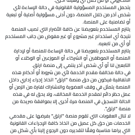
الالكتروني أو من خلال أي وسيلة أخرى.
يتحمل المستخدم المسؤولية القانونية في حالة الإساءة لأي
شخص آخر من خلال المنصة، دون أدنى مسؤولية أصلية أو تبعية
أو تضامنية على المنصة.
يلتزم المستخدم بتعويضنا عن كافة الأضرار التي تصيب المنصة
نتيجة أي استخدام غير مشروع أو غير مفوض من جانب المستخدم
أو أي من تابعيه.
يلتزم المستخدم بتعويضنا في حالة الإساءة للمنصة أو لإدارة
المنصة أو الموظفين أو الشركاء أو الموزعين أو الوكلاء أو
التابعين لنا أو أي شخص آخر ينتمي إلى منصة ارتق.
في حالة مخالفة مقدم الخدمة لأي من شروط أو أحكام هذه
الاتفاقية فيكون من حق منصة "ارتق" اتخاذ إجراء إداري داخل
المنصة يتمثل في وقف العضوية والاشتراك لفترة من الزمن أو
عمل حظر دائم لمقدم الخدمة المخالف، ولا يحق له في هذه
الحالة التسجيل في المنصة مرة أخرى إلا بموافقة صريحة من
منصة "ارتق".
لا تنال العقوبات التي تقوم منصة "ارتق" بفرضها على مقدمي
الخدمات من حق كل عميل من اتخاذ كافة الإجراءات القانونية
التي يراها مناسبة وفقًا لتقديره دون الرجوع إلينا بأي شكل من