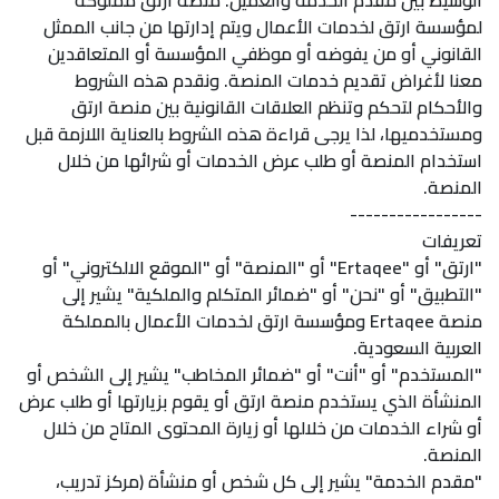
الوسيط بين مقدم الخدمة والعميل. منصة ارتق مملوكة
لمؤسسة ارتق لخدمات الأعمال ويتم إدارتها من جانب الممثل
القانوني أو من يفوضه أو موظفي المؤسسة أو المتعاقدين
معنا لأغراض تقديم خدمات المنصة. ونقدم هذه الشروط
والأحكام لتحكم وتنظم العلاقات القانونية بين منصة ارتق
ومستخدميها، لذا يرجى قراءة هذه الشروط بالعناية اللازمة قبل
استخدام المنصة أو طلب عرض الخدمات أو شرائها من خلال
المنصة.
-----------------
تعريفات
"ارتق" أو "Ertaqee" أو "المنصة" أو "الموقع الالكتروني" أو
"التطبيق" أو "نحن" أو "ضمائر المتكلم والملكية" يشير إلى
منصة Ertaqee ومؤسسة ارتق لخدمات الأعمال بالمملكة
العربية السعودية.
"المستخدم" أو "أنت" أو "ضمائر المخاطب" يشير إلى الشخص أو
المنشأة الذي يستخدم منصة ارتق أو يقوم بزيارتها أو طلب عرض
أو شراء الخدمات من خلالها أو زيارة المحتوى المتاح من خلال
المنصة.
"مقدم الخدمة" يشير إلى كل شخص أو منشأة (مركز تدريب،