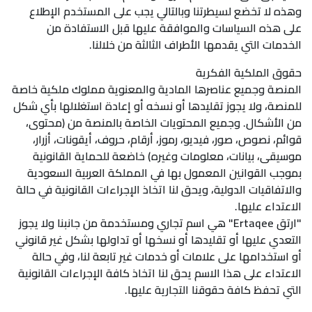
وهذه لا تخضع لسيطرتنا وبالتالي يجب على المستخدم الإطلاع
على هذه السياسات والموافقة عليها قبل الاستفادة من
الخدمات التي يقدمها الأطراف الثالثة من خلالنا.
حقوق الملكية الفكرية
المنصة وجميع عناصرها المادية والمعنوية مملوك ملكية خاصة
للمنصة، ولا يجوز تقليدها أو نسخه أو إعادة استغلالها بأي شكل
من الأشكال. وجميع المحتويات الخاصة بالمنصة من (محتوى،
قوائم، نصوص، صور، فيديو، رموز، أرقام، حروف، أيقونات، أزرار،
موسيقى، بيانات، معلومات وغيره) خاضعة للحماية القانونية
بموجب القوانين المعمول بها في المملكة العربية السعودية
والاتفاقيات الدولية، ويحق لنا اتخاذ الإجراءات القانونية في حالة
الاعتداء عليها.
"ارتق Ertaqee" هي اسم تجاري ومستخدمة من جانبنا ولا يجوز
التعدي عليها أو تقليدها أو نسخها أو تداولها بشكل غير قانوني
أو استخدامها على علامات أو خدمات غير تابعة لنا، وفي حالة
الاعتداء على هذا الاسم يحق لنا اتخاذ كافة الإجراءات القانونية
التي تحفظ كافة حقوقنا التجارية عليها.